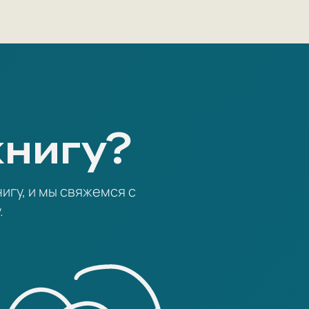
книгу?
игу, и мы свяжемся с
.