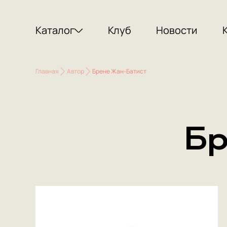
Каталог
Клуб
Новости
Главная
Автор
Брене Жан-Батист
Бр