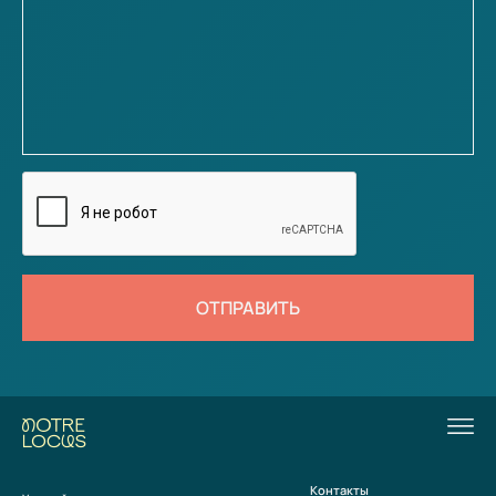
В 1965 году большая подборка стихов Бродского и стенограмма суда
были опубликованы в альманахе «Воздушные пути-IV» (Нью-Йорк).
Эмиграция
12 мая 1972 года Бродского вызвали в ОВИР ленинградской милиции и
поставили перед выбором: эмиграция или «горячие денёчки», то есть
тюрьмы и психбольницы. К тому времени Бродскому уже дважды
приходилось проводить по несколько недель в психиатрических
больницах, что было для него намного страшнее тюрьмы и ссылки.
Выбрав эмиграцию, поэт пытался максимально оттянуть день отъезда,
но (возможно, в связи с визитом в СССР Никсона) власти хотели
спровадить его как можно быстрее. 4 июня Бродский вылетел из
Ленинграда в Вену. Там, в Австрии, он был представлен У. Одену, по
приглашению которого впервые участвовал в Международном
фестивале поэзии (Poetry International) в Лондоне в июле 1972 г.
Впоследствии Бродский жалел, что недостаточно хорошо владел
ОТПРАВИТЬ
английским, так что его вклад в беседу с Оденом сводился к
однотипным вопросам. В тот же приезд поэт знакомится и с Исайей
Берлиным.
Через месяц после этого начал работать в должности приглашённого
профессора на кафедре славистики Мичиганского университета в г.
Энн-Арбор: преподавал историю русской литературы, русской поэзии
XX века, теорию стиха. В 1981 году переехал в Нью-Йорк. Не окончивший
даже школы Бродский работал в общей сложности в шести
американских и британских университетах, в том числе в
Колумбийском и в Нью-Йоркском. Продолжая писать на английском
Контакты