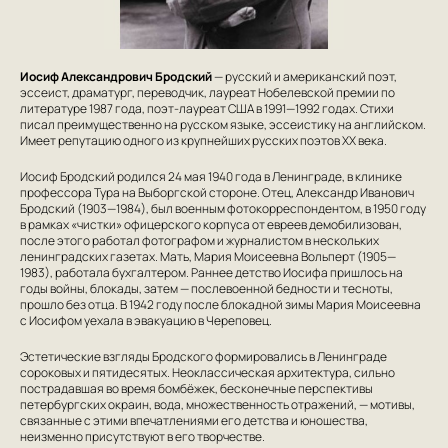
Иосиф Александрович Бродский
— русский и американский поэт,
эссеист, драматург, переводчик, лауреат Нобелевской премии по
литературе 1987 года, поэт-лауреат США в 1991—1992 годах. Стихи
писал преимущественно на русском языке, эссеистику на английском.
Имеет репутацию одного из крупнейших русских поэтов XX века.
Иосиф Бродский родился 24 мая 1940 года в Ленинграде, в клинике
профессора Тура на Выборгской стороне. Отец, Александр Иванович
Бродский (1903—1984), был военным фотокорреспондентом, в 1950 году
в рамках «чистки» офицерского корпуса от евреев демобилизован,
после этого работал фотографом и журналистом в нескольких
ленинградских газетах. Мать, Мария Моисеевна Вольперт (1905—
1983), работала бухгалтером. Раннее детство Иосифа пришлось на
годы войны, блокады, затем — послевоенной бедности и тесноты,
прошло без отца. В 1942 году после блокадной зимы Мария Моисеевна
с Иосифом уехала в эвакуацию в Череповец.
Эстетические взгляды Бродского формировались в Ленинграде
сороковых и пятидесятых. Неоклассическая архитектура, сильно
пострадавшая во время бомбёжек, бесконечные перспективы
петербургских окраин, вода, множественность отражений, — мотивы,
связанные с этими впечатлениями его детства и юношества,
неизменно присутствуют в его творчестве.