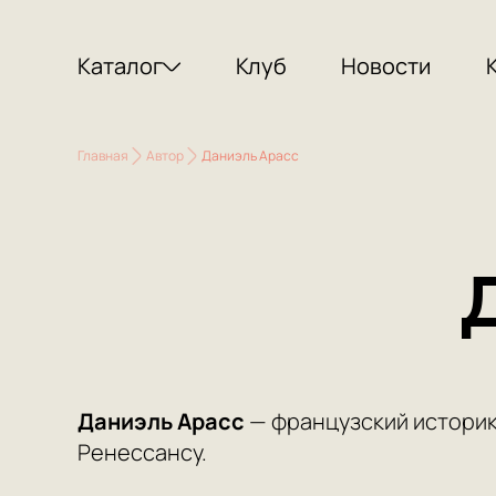
Каталог
Клуб
Новости
Главная
Автор
Даниэль Арасс
Даниэль Арасс
— французский историк 
Ренессансу.