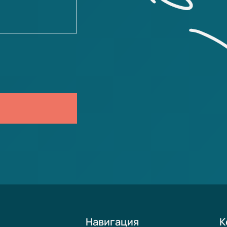
Навигация
К