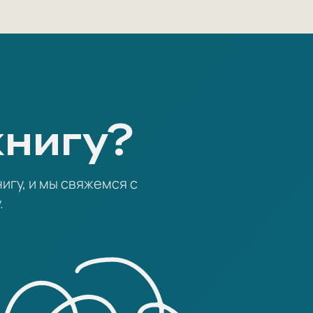
книгу?
игу, и мы свяжемся с
.