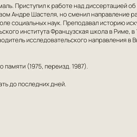
маль. Приступил к работе над диссертацией об
вом Андре Шастеля, но сменил направление ра
ле социальных наук. Преподавал историю иску
льского института Французская школа в Риме, в
оводитель исследовательского направления в 
памяти (1975, переизд. 1987).
ать до последних дней.