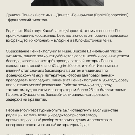
Даниэль Пеннак (наст. имя — Даниэль Пенначиони (Daniel Pennaccioni)
- французский писатель.
Родился в 1944 году в Касабланке (Марокко), в семье военного. По
происхождению корсиканец. Детство и юность он провел в гарнизонах
во французских колониях — в Африке и в Юго-Восточной Азии.
Образование Пеннак получил в Ницце. В школе Даниэль был плохим
учеником, однако под конец учёбы стал делать необыкновенные успехи
благодаря влиянию четырёх преподавателей, которых Пеннак
вспоминает в своей книге «Chagrin d'école», и любви. Итогом всех
влияний стал сначала бакалавриат, а затем и лицензиат по
французскому языку и литературе, который дал право Пеннаку
преподавать в колледжах. Лицензиат Пеннак получил в 1969 году, сразу
после студенческой революции. Работал резчиком по дереву,
таксистом, художником-иллюстратором, более 25 лет был учителем в
Париже и Суассоне, по большей части занимался с детьми с
задержками в развитии.
Первые его литературные опыты были отвергнуты в большинстве
редакций, но один ведущий редактор прислал автору
аргументированный разбор его произведения и посоветовал
совершенствовать его явный литературный дар.