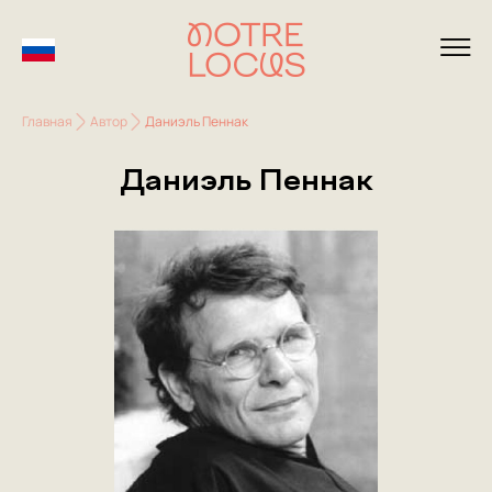
Главная
Автор
Даниэль Пеннак
Даниэль Пеннак