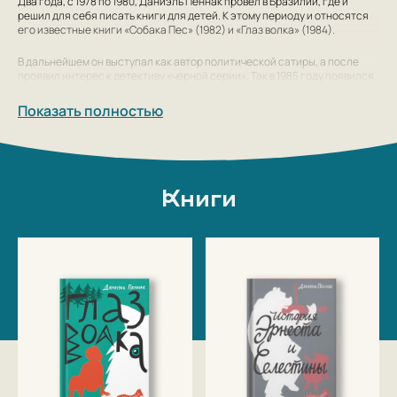
Два года, с 1978 по 1980, Даниэль Пеннак провел в Бразилии, где и
решил для себя писать книги для детей. К этому периоду и относятся
его известные книги «Собака Пес» (1982) и «Глаз волка» (1984).
В дальнейшем он выступал как автор политической сатиры, а после
проявил интерес к детективу «черной серии». Так в 1985 году появился
роман «Людоедское счастье» — первый из серии о Бенжамене
Малоссене, профессиональном «козле отпущения». За ним
Показать полностью
последовали «Фея Карабина» (1987), «Маленькая торговка прозой»
(1989), «Господин Малоссен» (1995), «Плоды страсти» (1997), также с
большим мастерством созданные в детективно-юмористическом
жанре.
Книги