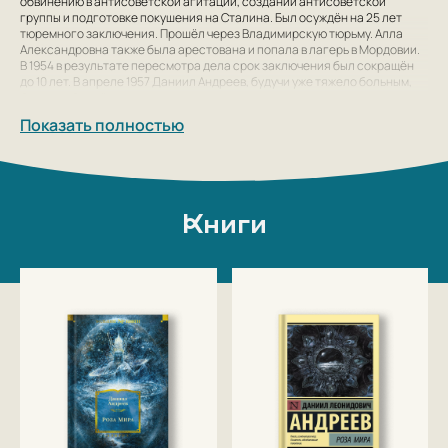
обвинению в антисоветской агитации, создании антисоветской
группы и подготовке покушения на Сталина. Был осуждён на 25 лет
тюремного заключения. Прошёл через Владимирскую тюрьму. Алла
Александровна также была арестована и попала в лагерь в Мордовии.
В 1954 в результате пересмотра дела срок заключения был сокращён
до 10 лет. В апреле 1957 Даниил Андреев, будучи уже тяжело больным,
был освобождён.
Показать полностью
Умер Даниил Андреев в Москве 30 марта 1959.
Книги