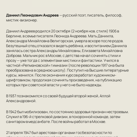
Даниил Леонидович Андреев
— русский поэт, писатель, философ,
мистик-визионер.
Даниил Андреев родился 20 октября (2 ноября нов. стиля) 1906 в
Берлине, в семье писателя Леонида Андреева. Мать Даниила,
Александра Михайловна Велигорская, умерла вскоре после родов.
Безутешный отец отказался видеть ребёнка, и воспитанием Даниила
занялась сестра Александры Михайловны, Елизавета Михайловна
Доброва. Мальчик рос в Москве, с детства начал сочинять стихи и
прозу — уже тогда с элементами мистики и фантастики. Учился в
частной «Репмановской» гимназии (после революции 1917 она была
преобразована в среднюю школу). Поступил на Высшие литературные
курсы, женился. После окончания курсов работал художником-
шрифтовиком, продолжая сочинять произведения, на публикацию
которых при советской власти у него не было надежды.
В 1937 познакомился со своей будущей второй женой, Аллой
Александровной.
В 1942 был мобилизован, по состоянию здоровья признан нестроевым.
Служил в 196-й стрелковой дивизии, в похоронной команде, затем
санитаром в медсанбате. После войны работал в Москве.
21 апреля 1947 был арестован органами госбезопасности по