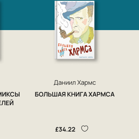
ной поэтической и художественной
(ОБЭРИУ), в 1928 году проведшей
ла представлена и абсурдистская
 советской публицистике произведения
 врага», и с 1932 года деятельность
емя продолжавшаяся в неформальном
ом других обэриутов арестован,
Даниил Хармс
и этом ему инкриминировались и тексты
МИКСЫ
БОЛЬШАЯ КНИГА ХАРМСА
. коллегией ОГПУ к трём годам
ЕЛЕЙ
а употреблён термин «концлагерь»). В
ысылкой («минус 12»), и поэт отправился
 Введенский. Там Хармс прожил с весны
£34.22