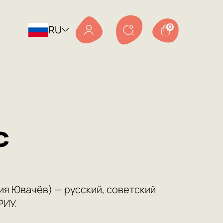
RU
0
с
я Ювачёв) — русский, советский
РИУ.