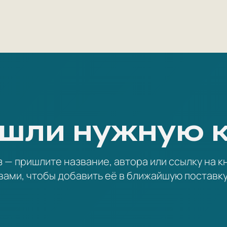
серии исторических анекдотов «Весёлые р
Гоголем…»), созданных в 1970-х годах в ре
Хармсу (ему действительно принадлежит ря
Гоголе). Кроме того, при издании стихов «Пл
это сокращённый перевод произведения Вил
Абсурдистские произведения Хармса издаютс
шли нужную 
— пришлите название, автора или ссылку на кн
вами, чтобы добавить её в ближайшую поставку