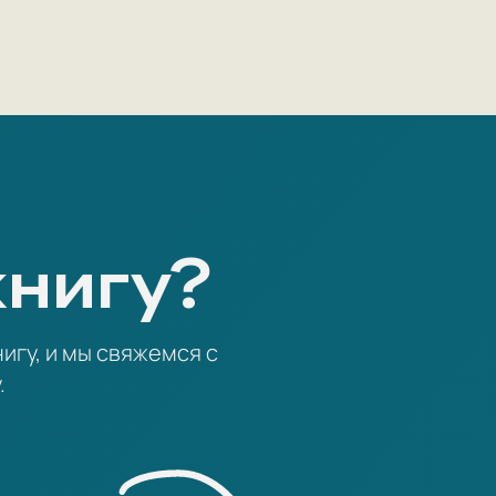
ебята» («Однажды Пушкин переоделся
дакции журнала «Пионер» в подражание
д пародийных миниатюр о Пушкине и
их и Плюх» часто не указывается, что
ьгельма Буша с немецкого.
я в России с 1989 года.
книгу?
игу, и мы свяжемся с
.