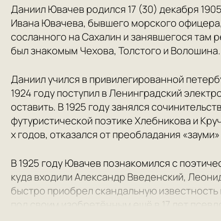
Даниил Ювачев родился 17 (30) декабря 1905
Ивана Ювачева, бывшего морского офицера
сосланного на Сахалин и занявшегося там 
был знакомым Чехова, Толстого и Волошина.
Даниил учился в привилегированной петерб
1924 году поступил в Ленинградский электр
оставить. В 1925 году занялся сочинительс
футуристической поэтике Хлебникова и Круч
х годов, отказался от преобладания «зауми»
В 1925 году Ювачев познакомился с поэтич
куда входили Александр Введенский, Леонид
быстро приобрел скандальную известность 
под своим изобретённым ещё в 17 лет псев
Ювачева было много, и он играючи менял их: