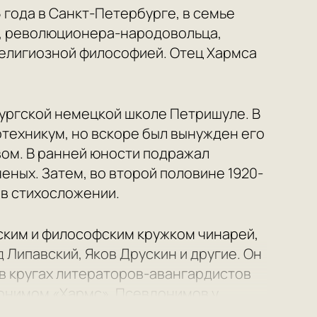
 года в Санкт-Петербурге, в семье
, революционера-народовольца,
религиозной философией. Отец Хармса
ургской немецкой школе Петришуле. В
отехникум, но вскоре был вынужден его
твом. В ранней юности подражал
еных. Затем, во второй половине 1920-
 в стихосложении.
еским и философским кружком чинарей,
 Липавский, Яков Друскин и другие. Он
в кругах литераторов-авангардистов
донимом «Хармс». Псевдонимов у
 Ххармс, Хаармсъ, Дандан, Чармс, Карл