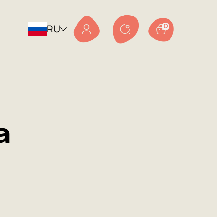
RU
0
а