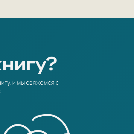
книгу?
игу, и мы свяжемся с
.