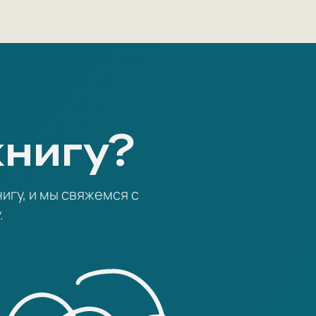
книгу?
игу, и мы свяжемся с
.