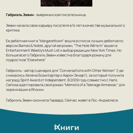
Габриэль Зевин
- американская писательница.
Зевин начала свою карьеру писателя в 14 лет в качестве музыкального
критика.
Ее дебютная книга "Margarettown" вошла в список лучших дебютов по
версии Barnes & Noble, другой ее роман, "The Hole We’re In" вошел в
Entertainment Weekly's Must List и выбор редакции New York Times. Но
больше всего Габриэль Зевин известна благодаря роману для
подростков "Elsewhere".
Габриэль - автор сценария для "Conversations with Other Women" (где
снимались Хелена Боэм Картер и Аарон Экхарт), за который получила
награду Spirit Award от Independent. В 2009 году совместно с Hans
Canosa адаптировала свой роман "Memoirs of a Teenage Amnesiac" для
экранизации в Японии.
Габриэль Зевин окончила Гарвард. Сейчас живет в Лос-Анджелесе.
Книги