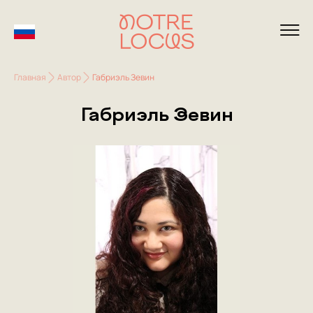
Главная
Автор
Габриэль Зевин
Габриэль Зевин