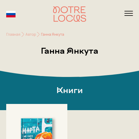
Главная
Автор
Ганна Янкута
Ганна Янкута
Книги