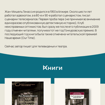
Жан-Мишель Генассия родился в 1950 в Алжире. Около шести лет
работал адвокатом, а в 80-е и 90-е работал сценаристом, писал
сценарии телесериалов. Первая проба пера (не принимая во внимание
единоразово опубликованную детективную историю), Клуб
неисправимых оптимистов, был сразу же после его публикации в 2009
году отмечен читалями, получив в тот же год Гонкуровскую премию. В
последующий год книга была также отмечена читательской премией
Наше время (Our Time).
Сейчас автор пишет для телевиденья и театра.
Книги