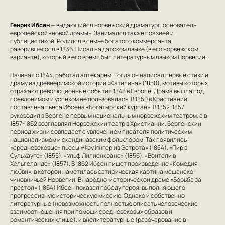
Генрик Ибсен
— выдающийся норвежский драматург, основатель
европейской «новой драмы». Занимался также поэзией и
публицистикой. Родился в семье богатого коммерсанта,
разорившегося в 1836. Писал на датском языке (в его норвежском
варианте), который в его время был литературным языком Норвегии.
Начиная с 1844, работал аптекарем. Тогда он написал первые стихи и
драму из древнеримской истории «Катилина» (1850), мотивы которых
отражают революционные события 1848 в Европе. Драма вышла под
псевдонимом и успехом не пользовалась. В 1850 в Кристиании
поставлена пьеса Ибсена «Богатырский курган». В 1852-1857
руководил в Бергене первым национальным норвежским театром, а в
1857-1862 возглавлял Норвежский театр в Христиании. Бергенский
период жизни совпадает с увлечением писателя политическим
национализмом и скандинавским фольклором. Так появились
«средневековые» пьесы «Фру Ингер из Эстрота» (1854), «Пир в
Сульхауге» (1855), «Ульф Лилиенкранс» (1856), «Воители в
Хельгеланде» (1857). В 1862 Ибсен пишет произведение «Комедия
любви», в которой наметилась сатирическая картина мещанско-
чиновничьей Норвегии. В народно-исторической драме «Борьба за
престол» (1864) Ибсен показал победу героя, выполняющего
прогрессивную историческую миссию. Однако и собственно
литературные (невозможность полностью описать человеческие
взаимоотношения при помощи средневековых образов и
романтических клише), и внелитературные (разочарование в