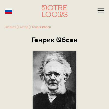
Главная
Автор
Генрик Ибсен
Генрик Ибсен