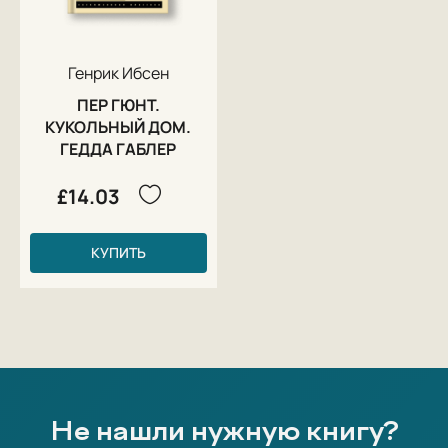
В поздних пьесах Ибсена усложняется подтекст, возрастает тонкость
психологического рисунка. Тема «сильного человека» выдвигается на
первый план. Ибсен становится беспощадным к своим героям.
Генрик Ибсен
Примеры этих пьес — «Строитель Сольнес» (1892), «Йун Габриель
Боркман» (1896).
ПЕР ГЮНТ.
КУКОЛЬНЫЙ ДОМ.
Ибсен скончался в 1906 от удара.
ГЕДДА ГАБЛЕР
£14.03
КУПИТЬ
Не нашли нужную книгу?