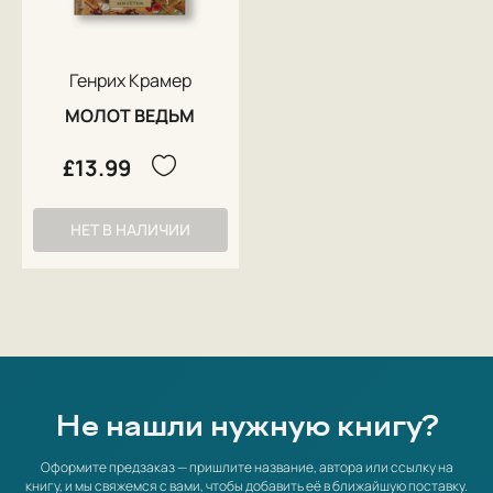
например, при подозрении в сглазе, порче, появлении необычных
болезней и т. д. Генрих предостерегал от сокрытия ведьм и помощи им,
убеждал всех в теории заговора. Согласно его мнению, действия
дьявола и ведьм вот-вот должны были привести к концу света. Удобство
созданной им теории состояло в том, что по указанным признакам
Генрих Крамер
можно было обвинить почти любого человека. Руководствуясь папской
буллой и пытая людей, он искал только виновных, не пытаясь никого
МОЛОТ ВЕДЬМ
оправдать. В результате автор в 1490 году был сам осужден
инквизицией за неадекватные способы допроса.
£13.99
Впоследствии Крамер переехал во владения Габсбургов: с 1488 года он
служил в вольном городе Аугсбурге, в 1493—1495 гг. преподавал в
качестве профессора Священное писание в Зальцбурге. После
НЕТ В НАЛИЧИИ
недолгого пребывания в Венеции, где он читал лекции по ведовству и в
1499 году выпустил трактат, критикующий позицию итальянского
ученого-юриста Антонио Розелли по лишению Папы светской власти,
Крамер вернулся обратно. Последняя работа 1501 года, вышедшая в
Ольмюце, направлена против вальденцев.
Не нашли нужную книгу?
Оформите предзаказ — пришлите название, автора или ссылку на
книгу, и мы свяжемся с вами, чтобы добавить её в ближайшую поставку.