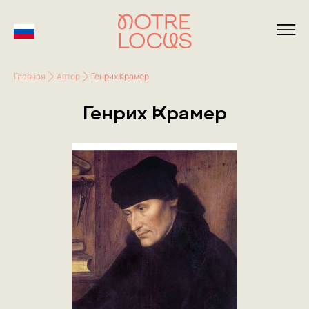
Главная
Автор
Генрих Крамер
Генрих Крамер