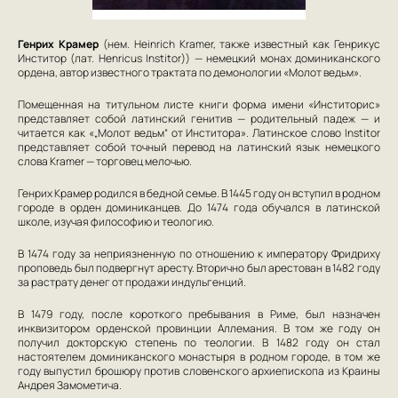
Генрих Крамер
(нем. Heinrich Kramer, также известный как Генрикус
Инститор (лат. Henricus Institor)) — немецкий монах доминиканского
ордена, автор известного трактата по демонологии «Молот ведьм».
Помещенная на титульном листе книги форма имени «Инститорис»
представляет собой латинский генитив — родительный падеж — и
читается как «„Молот ведьм“ от Инститора». Латинское слово Institor
представляет собой точный перевод на латинский язык немецкого
слова Kramer — торговец мелочью.
Генрих Крамер родился в бедной семье. В 1445 году он вступил в родном
городе в орден доминиканцев. До 1474 года обучался в латинской
школе, изучая философию и теологию.
В 1474 году за неприязненную по отношению к императору Фридриху
проповедь был подвергнут аресту. Вторично был арестован в 1482 году
за растрату денег от продажи индульгенций.
В 1479 году, после короткого пребывания в Риме, был назначен
инквизитором орденской провинции Аллемания. В том же году он
получил докторскую степень по теологии. В 1482 году он стал
настоятелем доминиканского монастыря в родном городе, в том же
году выпустил брошюру против словенского архиепископа из Краины
Андрея Замометича.