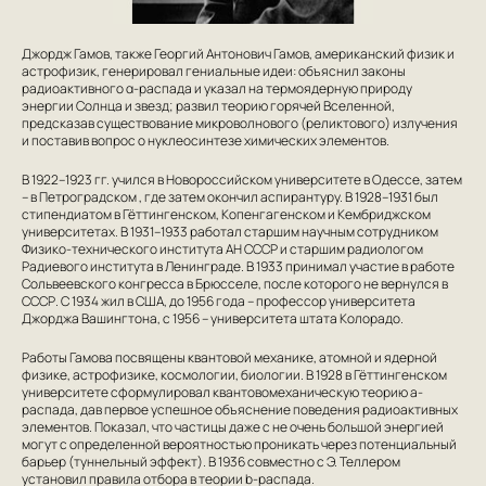
Джордж Гамов, также Георгий Антонович Гамов, американский физик и
астрофизик, генерировал гениальные идеи: объяснил законы
радиоактивного α-распада и указал на термоядерную природу
энергии Солнца и звезд; развил теорию горячей Вселенной,
предсказав существование микроволнового (реликтового) излучения
и поставив вопрос о нуклеосинтезе химических элементов.
В 1922–1923 гг. учился в Новороссийском университете в Одессе, затем
– в Петроградском , где затем окончил аспирантуру. В 1928–1931 был
стипендиатом в Гёттингенском, Копенгагенском и Кембриджском
университетах. В 1931–1933 работал старшим научным сотрудником
Физико-технического института АН СССР и старшим радиологом
Радиевого института в Ленинграде. В 1933 принимал участие в работе
Сольвеевского конгресса в Брюсселе, после которого не вернулся в
СССР. С 1934 жил в США, до 1956 года – профессор университета
Джорджа Вашингтона, с 1956 – университета штата Колорадо.
Работы Гамова посвящены квантовой механике, атомной и ядерной
физике, астрофизике, космологии, биологии. В 1928 в Гёттингенском
университете сформулировал квантовомеханическую теорию a-
распада, дав первое успешное объяснение поведения радиоактивных
элементов. Показал, что частицы даже с не очень большой энергией
могут с определенной вероятностью проникать через потенциальный
барьер (туннельный эффект). В 1936 совместно с Э. Теллером
установил правила отбора в теории b-распада.