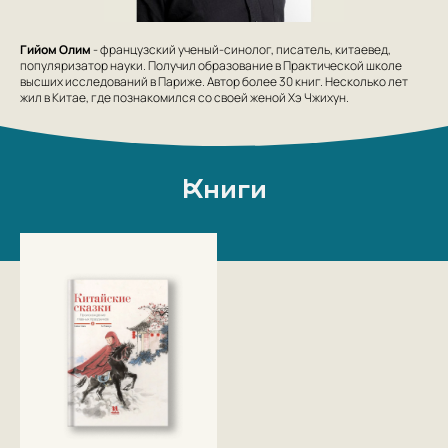
Гийом Олим
- французский ученый-синолог, писатель, китаевед,
популяризатор науки. Получил образование в Практической школе
высших исследований в Париже. Автор более 30 книг. Несколько лет
жил в Китае, где познакомился со своей женой Хэ Чжихун.
Книги