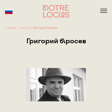
Главная
Автор
Григорий Аросев
Григорий Аросев