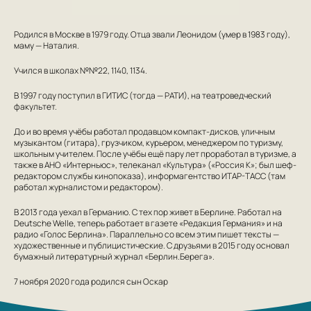
Родился в Москве в 1979 году. Отца звали Леонидом (умер в 1983 году),
маму — Наталия.
Учился в школах №№22, 1140, 1134.
В 1997 году поступил в ГИТИС (тогда — РАТИ), на театроведческий
факультет.
До и во время учёбы работал продавцом компакт-дисков, уличным
музыкантом (гитара), грузчиком, курьером, менеджером по туризму,
школьным учителем. После учёбы ещё пару лет проработал в туризме, а
также в АНО «Интерньюс», телеканал «Культура» («Россия К»; был шеф-
редактором службы кинопоказа), информагентство ИТАР-ТАСС (там
работал журналистом и редактором).
В 2013 года уехал в Германию. С тех пор живет в Берлине. Работал на
Deutsche Welle, теперь работает в газете «Редакция Германия» и на
радио «Голос Берлина». Параллельно со всем этим пишет тексты —
художественные и публицистические. С друзьями в 2015 году основал
бумажный литературный журнал «Берлин.Берега».
7 ноября 2020 года родился сын Оскар