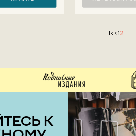
|<
<
1
2
ЖНОМУ