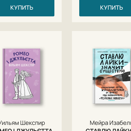
КУПИТЬ
КУПИТЬ
Уильям Шекспир
Мейра Изабел
МЕО І ДЖУЛЬЄТТА
СТАВЛЮ ЛАЙКИ