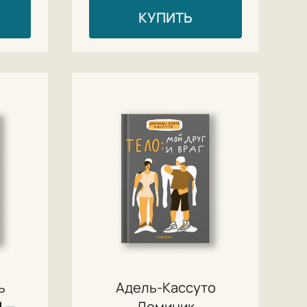
КУПИТЬ
ь
Адель-Кассуто
 —
Доминик