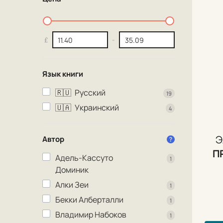
£
-
Язык книги
🇷🇺
Русский
19
🇺🇦
Украинский
4
Э
Автор
П
Адель-Кассуто
1
Доминик
Алки Зеи
1
Бекки Алберталли
1
Владимир Набоков
1