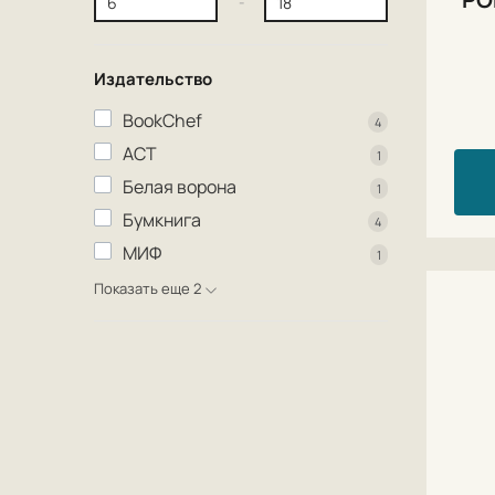
-
Издательство
BookChef
4
АСТ
1
Белая ворона
1
Бумкнига
4
МИФ
1
Показать еще 2