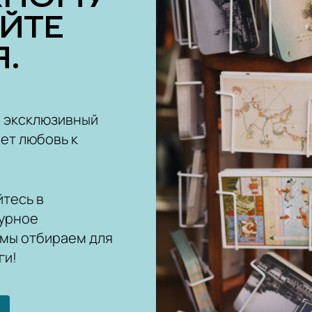
ОЙТЕ
.
ш эксклюзивный
ет любовь к
тесь в
урное
 мы отбираем для
ги!