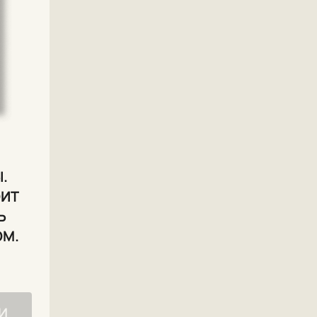
.
ОИТ
Ь
ОМ.
И