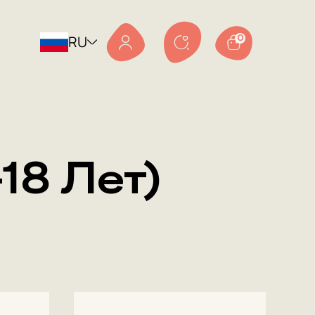
RU
0
18 Лет)