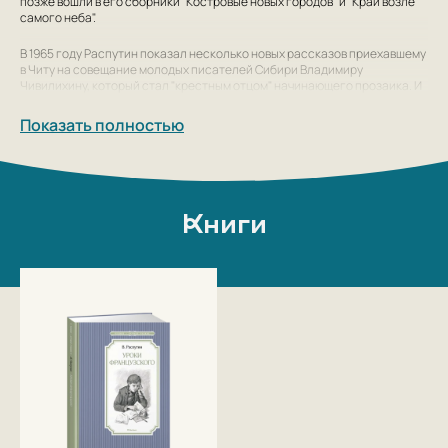
позже вошли в его сборники "Костровые новых городов" и "Край возле
самого неба".
В 1965 году Распутин показал несколько новых рассказов приехавшему
в Читу на совещание молодых писателей Сибири Владимиру
Чивилихину, который стал "крестным отцом" начинающего прозаика. И
в 1967 году в Красноярске была издана первая книга рассказов
Распутина "Человек с этого света".
Показать полностью
В полную силу талант писателя раскрылся в 1970 году в повести
"Последний срок", заявив о зрелости и самобытности автора. Затем
последовали повести "Живи и помни" (1974) и "Прощание с Матёрой"
(1976), поставившие их автора в ряд лучших современных русских
писателей. В 1979 году вошёл в редакционную коллегию книжной серии
Книги
«Литературные памятники Сибири» Восточно-Сибирского книжного
издательства. В 1980-х годах был членом редакционной коллегии
журнала «Роман-газета».
В последние годы жизни писатель много времени и сил отдавал
общественной и публицистической деятельности, не прерывая
творчества. В 1995 году вышли в свет его рассказ "В ту же землю";
очерки "Вниз по Лене-реке"; в 1996 — рассказы "Поминный день"; в 1997
— "Нежданно-негаданно"; "Отчие пределы" ("Видение" и "Вечером").
В 2010 году Союз писателей России выдвигал кандидатуру Распутина
на присуждение Нобелевской премии по литературе. В Иркутской
области его произведения входят в региональную школьную