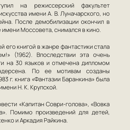
упил на режиссерский факультет
скусства имени А. В. Луначарского, но
ойна. После демобилизации окончил в
е имени Моссовета, снимался в кино.
вой его книгой в жанре фантастики стала
ом!» (1962). Впоследствии эта очень
ти на 30 языков и отмечена дипломом
Андерсена. По ее мотивам созданы
983 г. книга «Фантазии Баранкина» была
мени Н. К. Крупской.
овести «Капитан Соври-голова», «Вовка
а». Помимо произведений для детей,
енко и Аркадия Райкина.