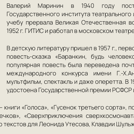
Валерий Маринин в 1940 году пост
Государственного института театрального и
учебу прервала Великая Отечественная в
1952 г. ГИТИС и работал в московском театр
В детскую литературу пришел в 1957 г., пер
повесть-сказка «Баранкин, будь человек
популярная повесть была переведена поч
международного конкурса имени Г.-Х.
мультфильм, спектакль и даже оперетта. В 1
удостоена Государственной премии РСФСР и
 книги «Голоса», «Гусенок третьего сорта», п
ечков», «Сверхприключения сверхкосмонавт
р текстов для Леонида Утесова, Клавдии Шульж