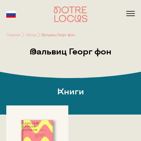
Главная
Автор
Вальвиц Георг фон
Вальвиц Георг фон
Книги