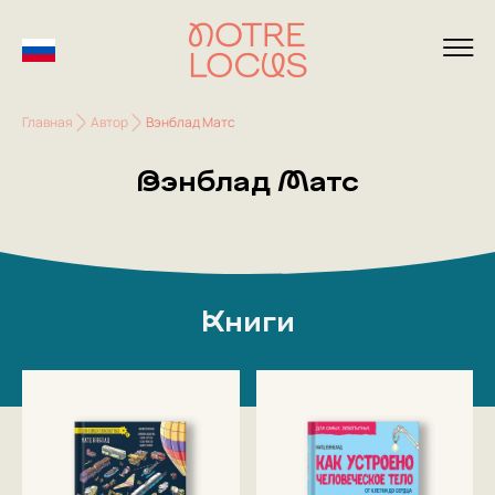
Главная
Автор
Вэнблад Матс
Вэнблад Матс
Книги