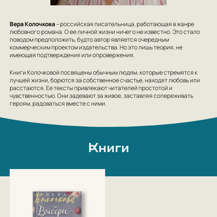
Вера Колочкова
– российская писательница, работающая в жанре
любовного романа. О ее личной жизни ничего не известно. Это стало
поводом предположить, будто автор является очередным
коммерческим проектом издательства. Но это лишь теория, не
имеющая подтверждения или опровержения.
Книги Колочковой посвящены обычным людям, которые стремятся к
лучшей жизни, борются за собственное счастье, находят любовь или
расстаются. Ее тексты привлекают читателей простотой и
чувственностью. Они задевают за живое, заставляя сопереживать
героям, радоваться вместе с ними.
Книги