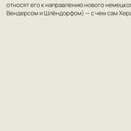
относят его к направлению нового немецко
Вендерсом и Шлёндорфом) — с чем сам Херц