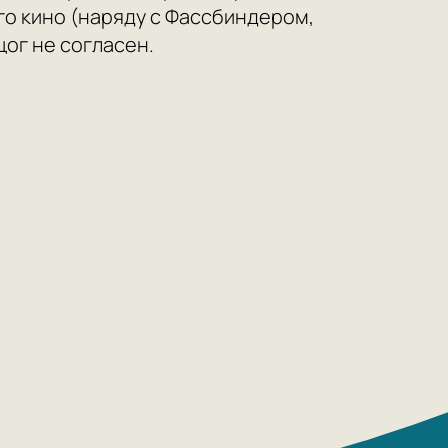
го кино (наряду с Фассбиндером,
ог не согласен.