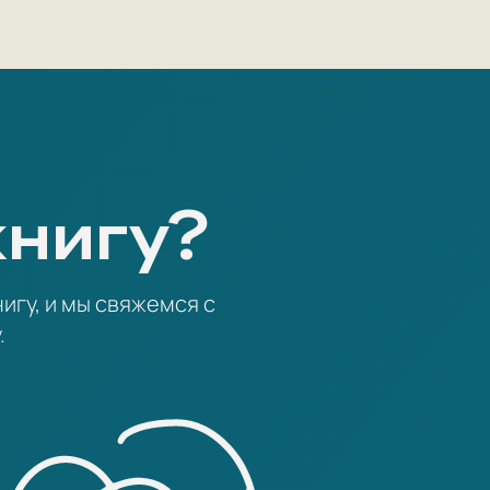
книгу?
игу, и мы свяжемся с
.