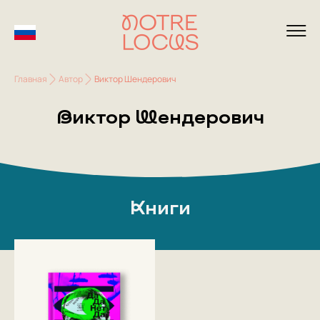
Главная
Автор
Виктор Шендерович
Виктор Шендерович
Книги