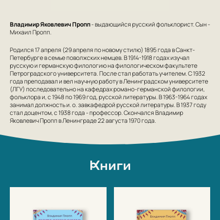
Владимир Яковлевич Пропп
- выдающийся русский фольклорист. Сын -
Михаил Пропп.
Родился 17 апреля (29 апреля по новому стилю) 1895 года в Санкт-
Петербурге в семье поволжских немцев. В 1914-1918 годах изучал
русскую и германскую филологию на филологическом факультете
Петроградского университета. После стал работать учителем. С 1932
года преподавал и вел научную работу в Ленинградском университете
(ЛГУ) последовательно на кафедрах романо-германской филологии,
фольклора и, с 1948 по 1969 год, русской литературы. В 1963-1964 годах
занимал должность и. о. завкафедрой русской литературы. В 1937 году
стал доцентом, с 1938 года - профессор. Скончался Владимир
Яковлевич Пропп в Ленинграде 22 августа 1970 года.
Книги