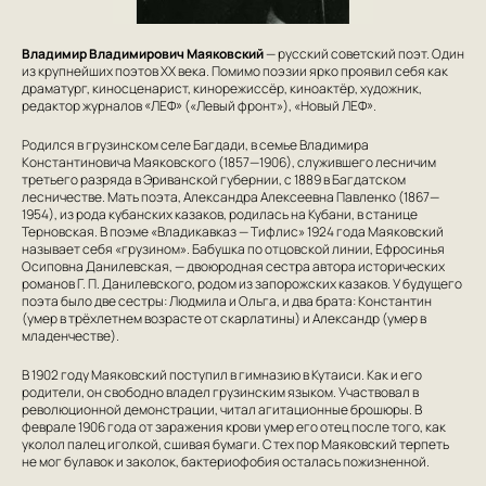
Владимир Владимирович Маяковский
— русский советский поэт. Один
из крупнейших поэтов XX века. Помимо поэзии ярко проявил себя как
драматург, киносценарист, кинорежиссёр, киноактёр, художник,
редактор журналов «ЛЕФ» («Левый фронт»), «Новый ЛЕФ».
Родился в грузинском селе Багдади, в семье Владимира
Константиновича Маяковского (1857—1906), служившего лесничим
третьего разряда в Эриванской губернии, с 1889 в Багдатском
лесничестве. Мать поэта, Александра Алексеевна Павленко (1867—
1954), из рода кубанских казаков, родилась на Кубани, в станице
Терновская. В поэме «Владикавказ — Тифлис» 1924 года Маяковский
называет себя «грузином». Бабушка по отцовской линии, Ефросинья
Осиповна Данилевская, — двоюродная сестра автора исторических
романов Г. П. Данилевского, родом из запорожских казаков. У будущего
поэта было две сестры: Людмила и Ольга, и два брата: Константин
(умер в трёхлетнем возрасте от скарлатины) и Александр (умер в
младенчестве).
В 1902 году Маяковский поступил в гимназию в Кутаиси. Как и его
родители, он свободно владел грузинским языком. Участвовал в
революционной демонстрации, читал агитационные брошюры. В
феврале 1906 года от заражения крови умер его отец после того, как
уколол палец иголкой, сшивая бумаги. С тех пор Маяковский терпеть
не мог булавок и заколок, бактериофобия осталась пожизненной.