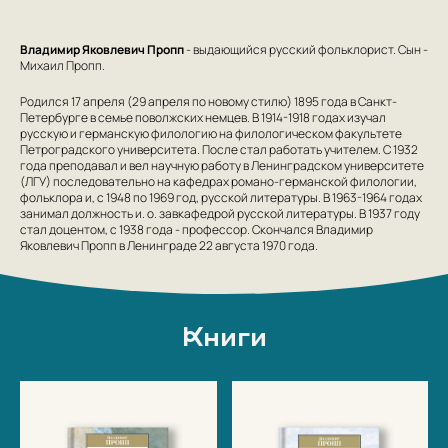
Владимир Яковлевич Пропп
- выдающийся русский фольклорист. Сын -
Михаил Пропп.
Родился 17 апреля (29 апреля по новому стилю) 1895 года в Санкт-
Петербурге в семье поволжских немцев. В 1914-1918 годах изучал
русскую и германскую филологию на филологическом факультете
Петроградского университета. После стал работать учителем. С 1932
года преподавал и вел научную работу в Ленинградском университете
(ЛГУ) последовательно на кафедрах романо-германской филологии,
фольклора и, с 1948 по 1969 год, русской литературы. В 1963-1964 годах
занимал должность и. о. завкафедрой русской литературы. В 1937 году
стал доцентом, с 1938 года - профессор. Скончался Владимир
Яковлевич Пропп в Ленинграде 22 августа 1970 года.
Книги