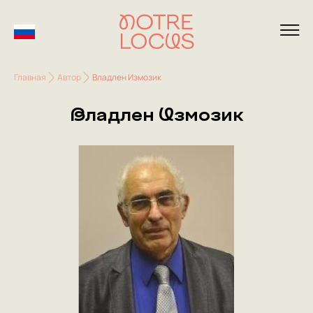
Главная
Автор
Владлен Измозик
Владлен Измозик