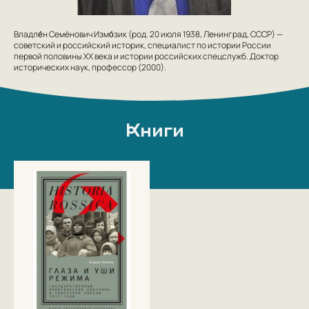
Владле́н Семёнович Измо́зик (род. 20 июля 1938, Ленинград, СССР) —
советский и российский историк, специалист по истории России
первой половины XX века и истории российских спецслужб. Доктор
исторических наук, профессор (2000).
Книги