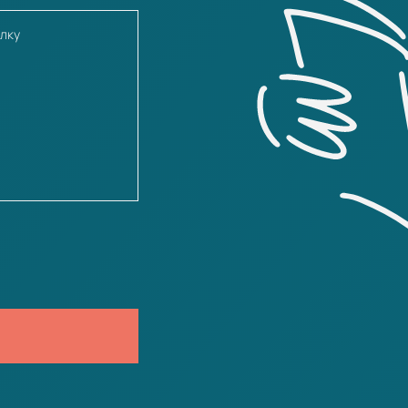
правительства Октябрьской революцией, св
имени УЦР вёл переговоры с Совнаркомом.
В январе 1918, когда Центральная рада в пр
провозгласила независимость УНР для воз
Центральными государствами в Брест-Лито
преобразован в Совет народных министров.
премьер-министром формально суверенного 
месяце из-за междупартийных трений подал 
красноармейских частей правительство УНР
женой Розалией Яковлевной под чужой фамил
После организованного немецкими оккупац
Скоропадского 29 апреля 1918 года бежал из
Канева, где рассчитывал заняться литерату
написал пьесу «Между двух сил». Однако ег