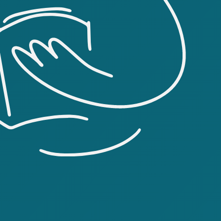
идетелем которой стал Винниченко. От
инятом задним числом IV Универсале
можности ведения переговоров с
вске, Генеральный секретариат был
 Соответственно, Винниченко стал
государства, однако уже в том же
в отставку. Под натиском наступавших
 бежало на запад. Винниченко вместе с
ией уехал на юг, в Бердянск.
ионными войсками переворота Павла
 Киева на хутор Княжья Гора близ
рным творчеством, в частности,
о планы были расстроены гетманской