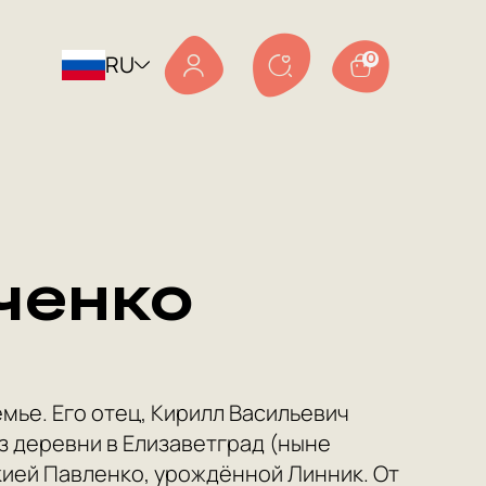
RU
0
ченко
емье. Его отец, Кирилл Васильевич
з деревни в Елизаветград (ныне
окией Павленко, урождённой Линник. От