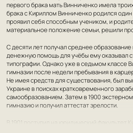
первого брака мать Винниченко имела троих
брака с Кириллом Винниченко родился один
проявил себя способным учеником, и родит
материальное положение семьи, решили про
С десяти лет получал среднее образование 
денежную помощь для учёбы ему оказывал с
типографии. Однако уже в седьмом классе 
гимназии после недели пребывания в карце
Не имея средств для существования, был в
Украине в поисках кратковременного зараб
самообразованием. Затем в 1900 экстерном
гимназию и получил аттестат зрелости.
В 1901 поступил на юридический факультет 
Владимира. К этому времени он уже познак