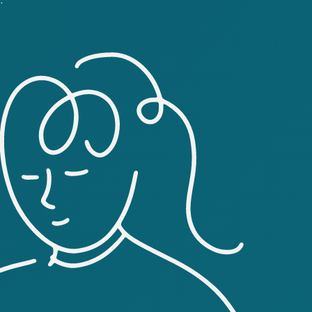
о (наряду с Сергеем Александровичем
ды. Назначен во главе украинской
роград для переговоров с Временным
ЦР высшим краевым органом власти и
составе перестроенной по
1917 возглавил Генеральный секретариат
 на территории 9 (позже 5) украинских
 генерального секретаря (министра)
ициальных деклараций и
 республики. В октябре 1917
 растущей самостоятельностью
 своё влияние на 9 губерний, вызвало
 Винниченко, в Петроград (якобы для
х уберегло свержение Временного