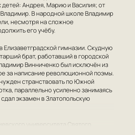
 детей: Андрея, Марию и Василия; от
 Владимир. В народной школе Владимир
ели, несмотря на сложное
должить его учёбу.
в Елизаветградской гимназии. Скудную
тарший брат, работавший в городской
Владимир Винниченко был исключён из
ре за написание революционной поэмы.
ынужден странствовать по Южной
отка, параллельно усиленно занимаясь
 сдал экзамен в Златопольскую
Киевского университета Святого
омился с социалистическим учением