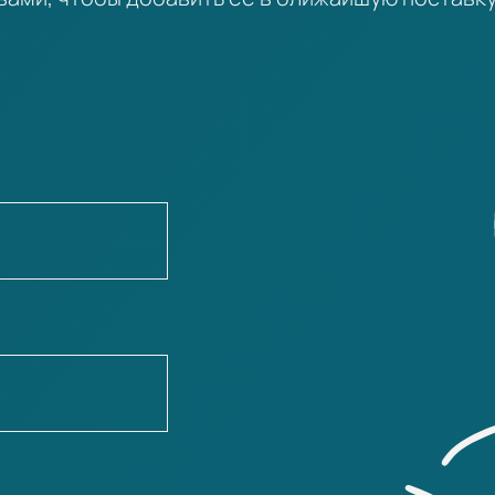
главы УЦР Михаила Сергеевича Грушевског
Ефремовым) и заместителем главы Малой ра
делегации, отправленной 16 мая 1917 в Пет
правительством относительно признания У
предоставления Украине прав автономии в 
федеративному образцу России.
После издания Радой I Универсала 15 июня 
— фактический орган исполнительной власти
губерний, — а также занял в нём должность
внутренних дел. Автор практически всех оф
законодательных актов Украинской народной
Временное правительство, обеспокоенное
Центральной рады, вновь распространившей
членов Генерального секретариата, включая
переговоров). От тюремного заключения и