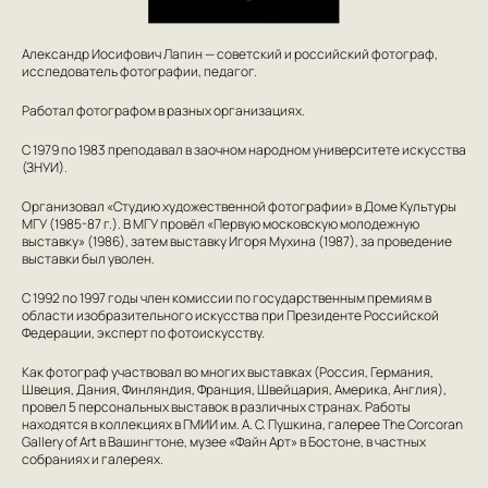
Александр Иосифович Лапин — советский и российский фотограф,
исследователь фотографии, педагог.
Работал фотографом в разных организациях.
С 1979 по 1983 преподавал в заочном народном университете искусства
(ЗНУИ).
Организовал «Студию художественной фотографии» в Доме Культуры
МГУ (1985-87 г.). В МГУ провёл «Первую московскую молодежную
выставку» (1986), затем выставку Игоря Мухина (1987), за проведение
выставки был уволен.
С 1992 по 1997 годы член комиссии по государственным премиям в
области изобразительного искусства при Президенте Российской
Федерации, эксперт по фотоискусству.
Как фотограф участвовал во многих выставках (Россия, Германия,
Швеция, Дания, Финляндия, Франция, Швейцария, Америка, Англия),
провел 5 персональных выставок в различных странах. Работы
находятся в коллекциях в ГМИИ им. А. С. Пушкина, галерее The Corcoran
Gallery of Art в Вашингтоне, музее «Файн Арт» в Бостоне, в частных
собраниях и галереях.