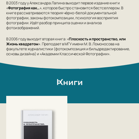
В 2003 году у Александра Лапина выходит первое издание книги
«
Фотография как…
», которое быстро становится бестселлером. В
книге рассматриваются теория чёрно-белой документальной
фотографии, законы фотокомпозиции, психология восприятия
фотографии. Идёт разбор принципа оценки и анализа
фотоизображений.
В 2006 году выходит вторая книга: «
Плоскость и пространство, или
Жизнь квадратом
». Преподает в МГУ имени М. В. Ломоносова на
факультете журналистики (фотокомпозиция и бильдредактирование,
основы дизайна) и «Академии Классической Фотографии».
Книги