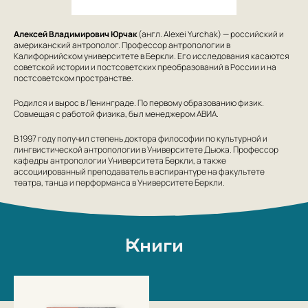
Алексей Владимирович Юрчак
(англ. Alexei Yurchak) — российский и
американский антрополог. Профессор антропологии в
Калифорнийском университете в Беркли. Его исследования касаются
советской истории и постсоветских преобразований в России и на
постсоветском пространстве.
Родился и вырос в Ленинграде. По первому образованию физик.
Совмещая с работой физика, был менеджером АВИА.
В 1997 году получил степень доктора философии по культурной и
лингвистической антропологии в Университете Дьюка. Профессор
кафедры антропологии Университета Беркли, а также
ассоциированный преподаватель в аспирантуре на факультете
театра, танца и перформанса в Университете Беркли.
Книги