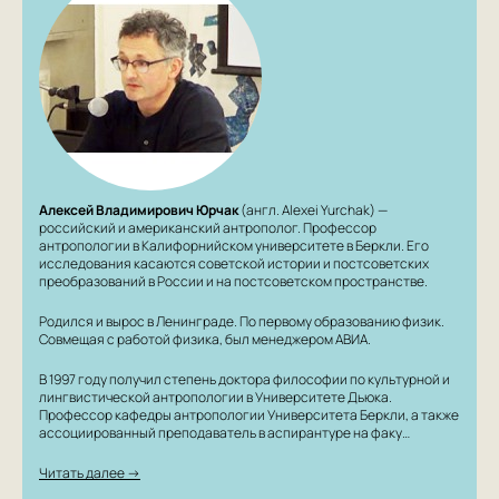
Алексей Владимирович Юрчак
(англ. Alexei Yurchak) —
российский и американский антрополог. Профессор
антропологии в Калифорнийском университете в Беркли. Его
исследования касаются советской истории и постсоветских
преобразований в России и на постсоветском пространстве.
Родился и вырос в Ленинграде. По первому образованию физик.
Совмещая с работой физика, был менеджером АВИА.
В 1997 году получил степень доктора философии по культурной и
лингвистической антропологии в Университете Дьюка.
Профессор кафедры антропологии Университета Беркли, а также
ассоциированный преподаватель в аспирантуре на факу…
Читать далее →