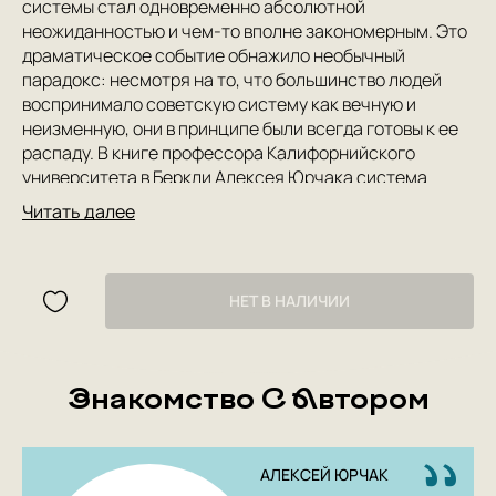
системы стал одновременно абсолютной
неожиданностью и чем-то вполне закономерным. Это
драматическое событие обнажило необычный
парадокс: несмотря на то, что большинство людей
воспринимало советскую систему как вечную и
неизменную, они в принципе были всегда готовы к ее
распаду. В книге профессора Калифорнийского
университета в Беркли Алексея Юрчака система
«позднего социализма» (середина 1950-х —
Читать далее
середина1980-х годов) анализируется в перспективе
этого парадокса. Образ позднего социализма,
возникающий в книге, в корне отличается от
привычных стереотипов, согласно которым советскую
НЕТ В НАЛИЧИИ
реальность можно свести к описанию, основанному
на простых противопоставлениях: официальная /
неофициальная культура, тоталитарный язык /
Знакомство С Автором
свободный язык, политическое подавление /
гражданское сопротивление, публичная ложь /
скрытая правда.
Книга удостоена премии «Просветитель» за 2015 год.
АЛЕКСЕЙ ЮРЧАК