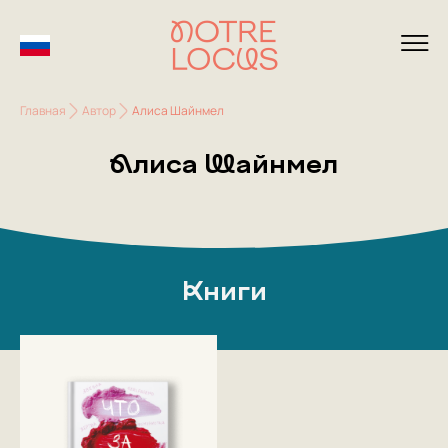
Главная
Автор
Алиса Шайнмел
Алиса Шайнмел
Книги