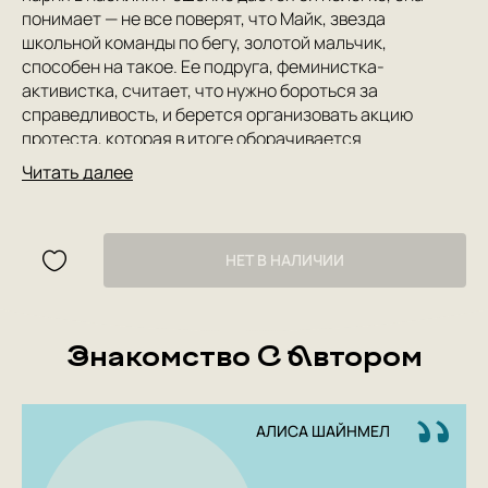
понимает — не все поверят, что Майк, звезда
школьной команды по бегу, золотой мальчик,
способен на такое. Ее подруга, феминистка-
активистка, считает, что нужно бороться за
справедливость, и берется организовать акцию
протеста, которая в итоге оборачивается
мероприятием, не имеющим отношения к проблеме
Читать далее
Майи. Вместе девушки пытаются разобраться в себе,
в том, кто они на самом деле: сильные личности,
точно знающие, чего хотят и чего добиваются, или
жертвы, не способные справиться с грузом
НЕТ В НАЛИЧИИ
ответственности, возложенным на них родителями,
обществом и ими самими.
Знакомство С Автором
Author: Алиса Шайнмел
Publishing House: Polyandria No Age
Year: 2020
АЛИСА ШАЙНМЕЛ
Number of pages: 351
Cover type: hardback