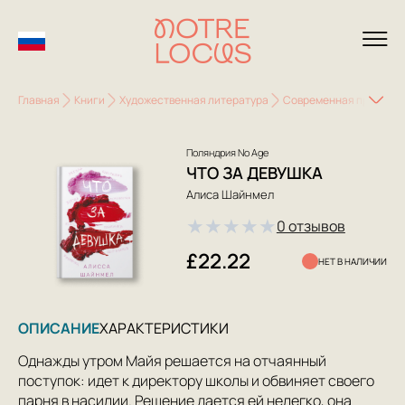
Главная
Книги
Художественная литература
Современная проза
Поляндрия No Age
ЧТО ЗА ДЕВУШКА
Алиса Шайнмел
★
★
★
★
★
0 отзывов
£22.22
НЕТ В НАЛИЧИИ
ОПИСАНИЕ
ХАРАКТЕРИСТИКИ
Однажды утром Майя решается на отчаянный
поступок: идет к директору школы и обвиняет своего
парня в насилии. Решение дается ей нелегко, она