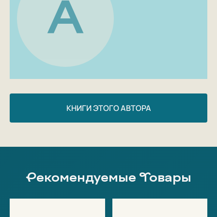
А
Translator: Екатерина Юнгер
Country of origin: UK
Age group: 18+
КНИГИ ЭТОГО АВТОРА
Рекомендуемые Товары