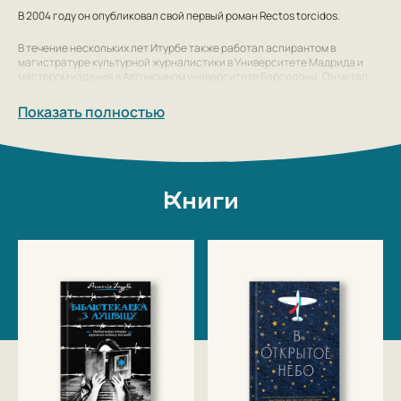
В 2004 году он опубликовал свой первый роман
Rectos torcidos
.
В течение нескольких лет Итурбе также работал аспирантом в
магистратуре культурной журналистики в Университете Мадрида и
мастером издания в Автономном университете Барселоны. Он читал
лекции в качестве приглашенного профессора на факультетах
журналистики в Университете Бланкерна, Университете Оберта де
Показать полностью
Каталунья и в Университете Абата Олиба. Он входил в состав комитета
по выборам Bibliotecas de Barcelona и был почетным президентом
Ассоциации журналистов-культурологов Каталонии. В Сарагосе он
был экспертом группы в Asociación Miguel Fleta.
Книги