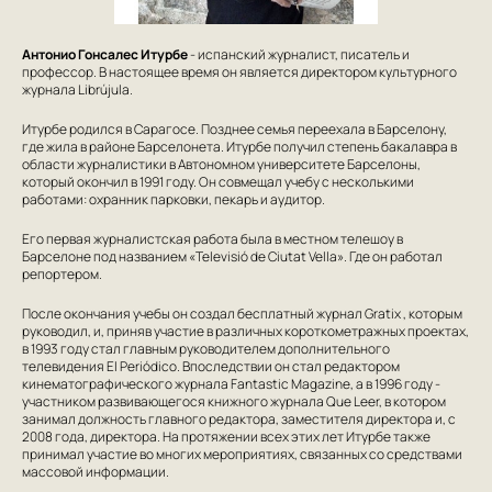
Антонио Гонсалес Итурбе
- испанский журналист, писатель и
профессор. В настоящее время он является директором культурного
журнала Librújula.
Итурбе родился в Сарагосе. Позднее семья переехала в Барселону,
где жила в районе Барселонета. Итурбе получил степень бакалавра в
области журналистики в Автономном университете Барселоны,
который окончил в 1991 году. Он совмещал учебу с несколькими
работами: охранник парковки, пекарь и аудитор.
Его первая журналистская работа была в местном телешоу в
Барселоне под названием «Televisió de Ciutat Vella». Где он работал
репортером.
После окончания учебы он создал бесплатный журнал Gratix , которым
руководил, и, приняв участие в различных короткометражных проектах,
в 1993 году стал главным руководителем дополнительного
телевидения El Periódico. Впоследствии он стал редактором
кинематографического журнала Fantastic Magazine, а в 1996 году -
участником развивающегося книжного журнала Que Leer, в котором
занимал должность главного редактора, заместителя директора и, с
2008 года, директора. На протяжении всех этих лет Итурбе также
принимал участие во многих мероприятиях, связанных со средствами
массовой информации.