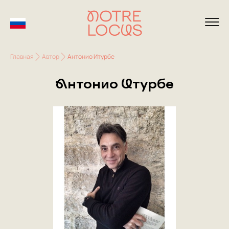
Главная
Автор
Антонио Итурбе
Антонио Итурбе