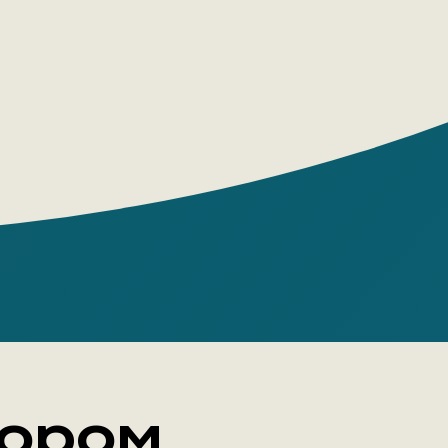
ь уважения великому писателю Антуану
кзюпери, затронувшему миллионы
ких сердец.
нтонио Итурбе
 House: Popcorn Books
 pages: 704
e: Paperback
: Елена Горбова
 18+
тором