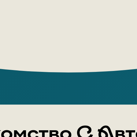
также дан
де Сент-Э
читательс
Author: А
Publishing
Year: 2022
Number of
Cover typ
Translator
Age group:
омство С Ав