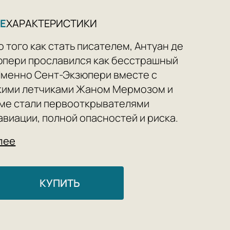
Е
ХАРАКТЕРИСТИКИ
о того как стать писателем, Антуан де
пери прославился как бесстрашный
Именно Сент-Экзюпери вместе с
кими летчиками Жаном Мермозом и
ме стали первооткрывателями
авиации, полной опасностей и риска.
ей были готовы на все, лишь бы каждое
лее
стигло своего адресата. И пока они
 небеса, соединяя сердца, на земле им
сь бороться с миром, раздираемым
КУПИТЬ
ое небо» — это захватывающий рассказ
и невероятной преданности делу, а