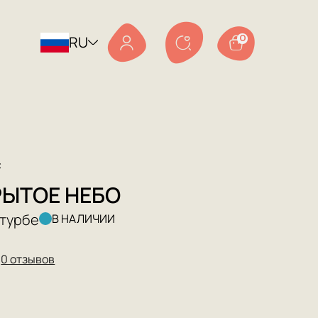
RU
0
с
РЫТОЕ НЕБО
Итурбе
В НАЛИЧИИ
★
0 отзывов