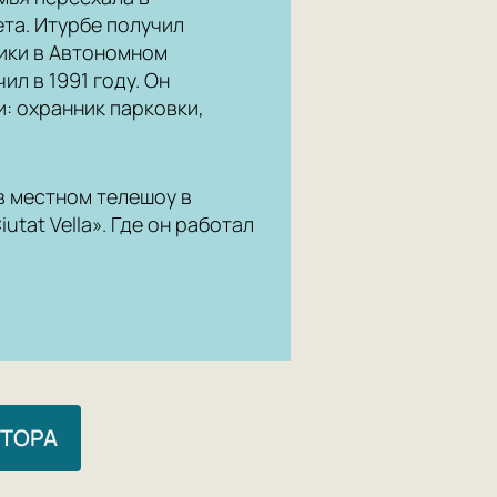
ета. Итурбе получил
тики в Автономном
л в 1991 году. Он
: охранник парковки,
в местном телешоу в
utat Vella». Где он работал
ВТОРА