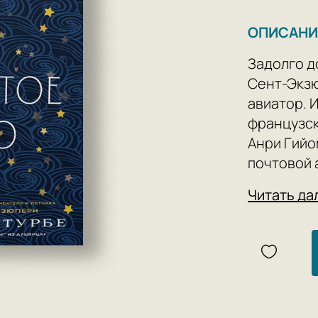
ОПИСАНИ
Задолго д
Сент-Экзю
авиатор. 
французс
Анри Гийо
почтовой 
Трое друз
Читать да
письмо до
бороздили
приходило
войнами.
«В открыт
о дружбе 