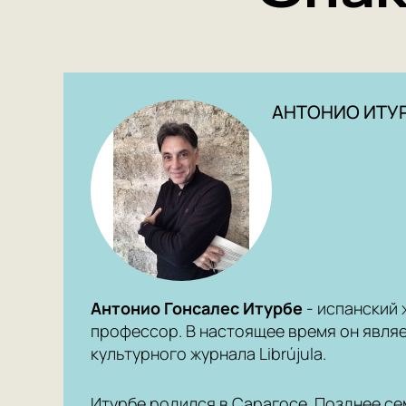
АНТОНИО ИТУ
Антонио Гонсалес Итурбе
- испанский 
профессор. В настоящее время он явля
культурного журнала Librújula.
Итурбе родился в Сарагосе. Позднее се