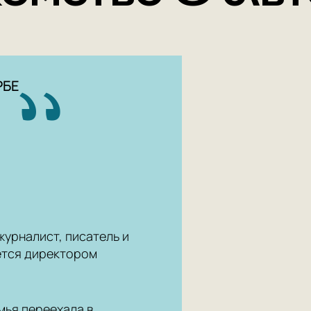
РБЕ
журналист, писатель и
ется директором
мья переехала в