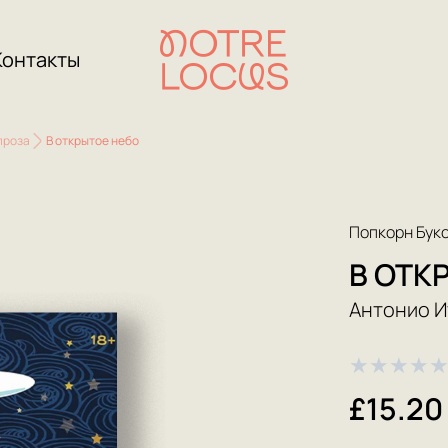
Контакты
проза
В открытое небо
Попкорн Бук
В ОТК
Антонио 
★
★
★
★
£15.20