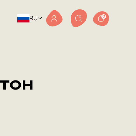
RU
0
тон