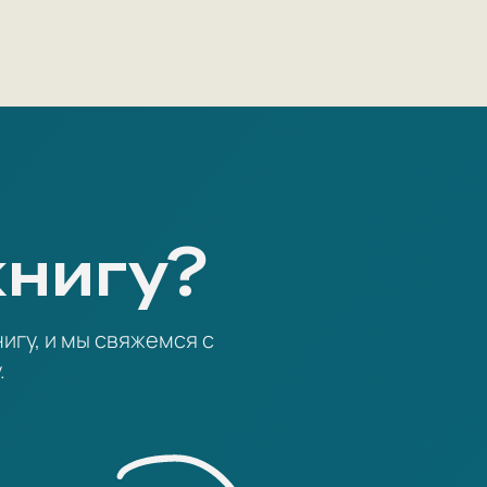
книгу?
игу, и мы свяжемся с
.