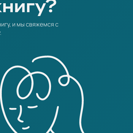
книгу?
игу, и мы свяжемся с
.