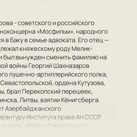
ова - советского и российского
иноконцерна «Мосфильм», народного
 в Баку в семье адвоката. Его отец —
адлежал княжескому роду Мелик-
и был вынужден сменить фамилию на
ной войны Георгий Шахназаров
ого пушечно-артиллерийского полка,
 Севастопольской, ордена Кутузова,
ы, брал Перекопский перешеек,
нска, Литвы, взятии Кёнигсберга.
ет Азербайджанского
ирантуру Института права АН СССР
 на тему: «Формы буржуазного
 1952-1960 годах работал в