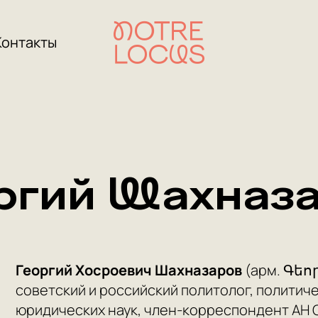
Контакты
ргий Шахназ
Георгий Хосроевич Шахназаров
(арм. Գե
советский и российский политолог, политиче
юридических наук, член-корреспондент АН С