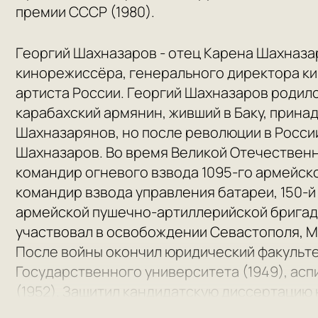
премии СССР (1980).
Георгий Шахназаров - отец Карена Шахназар
кинорежиссёра, генерального директора к
артиста России. Георгий Шахназаров родился
карабахский армянин, живший в Баку, прин
Шахназарянов, но после революции в Росси
Шахназаров. Во время Великой Отечествен
командир огневого взвода 1095-го армейск
командир взвода управления батареи, 150-й
армейской пушечно-артиллерийской бригад
участвовал в освобождении Севастополя, Ми
После войны окончил юридический факульт
Государственного университета (1949), асп
(1952). Защитил кандидатскую диссертацию
государства в эпоху империализма» (1952). В