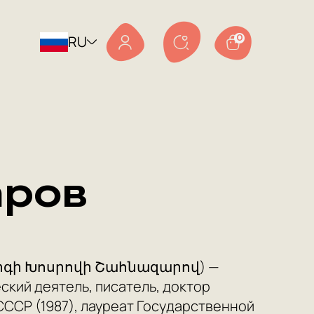
RU
0
аров
որգի Խոսրովի Շահնազարով) —
ский деятель, писатель, доктор
ССР (1987), лауреат Государственной