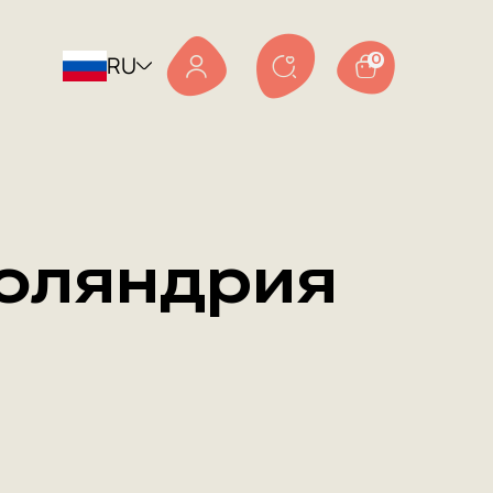
RU
0
Поляндрия