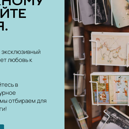
ЖНОМУ
ОЙТЕ
.
ш эксклюзивный
ет любовь к
тесь в
урное
 мы отбираем для
ги!