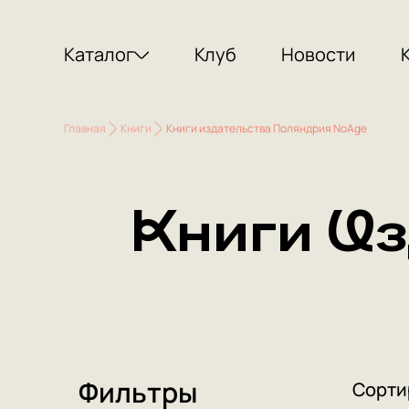
Каталог
Клуб
Новости
Главная
Книги
Книги издательства Поляндрия NoAge
Книги Из
Фильтры
Сорти