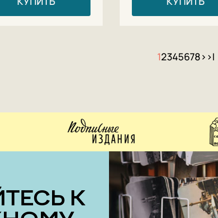
КУПИТЬ
КУПИТЬ
1
2
3
4
5
6
7
8
>
>|