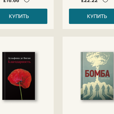
£16.66
£22.22
КУПИТЬ
КУПИТЬ