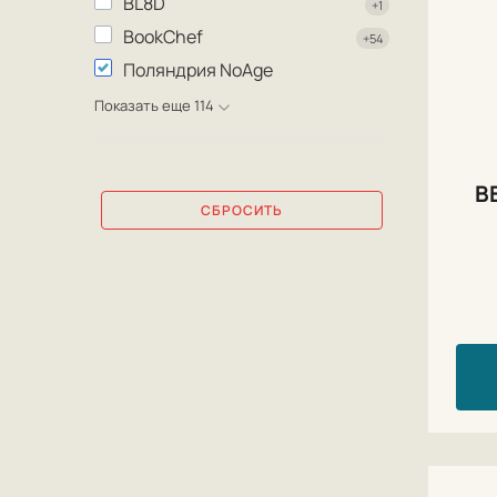
BL8D
+1
BookChef
+54
Поляндрия NoAge
Показать еще 114
В
СБРОСИТЬ