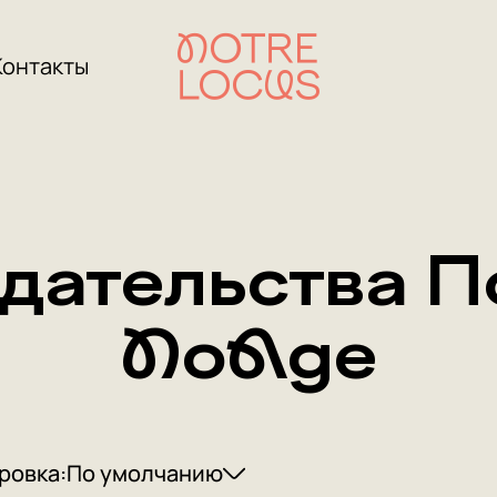
Контакты
дательства 
NoAge
ровка:
По умолчанию