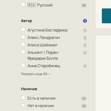
🇷🇺
Русский
95
Автор
Агустина Бастеррика
1
Алекс Ландрагин
1
Алиса Шайнмел
1
Алькант / Лоран-
1
Фредерик Болле
Анна Старобинец
1
Показать еще 80
Наличие
Есть в наличии
70
Нет в наличии
25