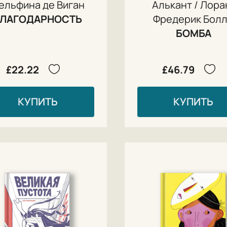
ельфина де Виган
Алькант / Лора
БЛАГОДАРНОСТЬ
Фредерик Бол
БОМБА
£22.22
£46.79
КУПИТЬ
КУПИТЬ