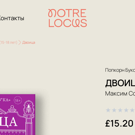
Контакты
15-18 лет)
Двоица
Попкорн Бук
ДВОИ
Максим С
★
★
★
★
£15.20