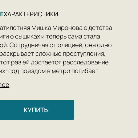
Е
ХАРАКТЕРИСТИКИ
атилетняя Мишка Миронова с детства
иги о сыщиках и теперь сама стала
ой. Сотрудничая с полицией, она одно
 раскрывает сложные преступления,
этот раз ей достается расследование
ких: под поездом в метро погибает
смерть которой на первый взгляд
лее
есчастным случаем… «Двоица» —
сть новой детективной трилогии
онина, авторки романа «Письма до
КУПИТЬ
.