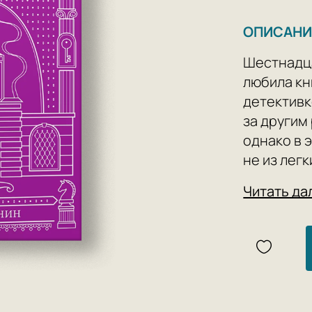
ОПИСАНИ
Шестнадц
любила кн
детективк
за другим
однако в 
не из лег
девушка, 
Читать да
кажется н
первая ча
Максима С
полуночи»