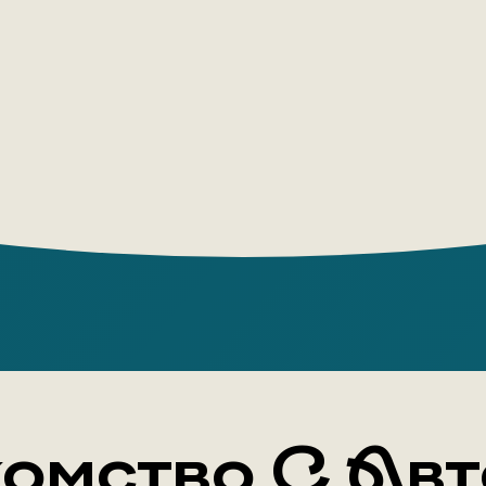
омство С Ав