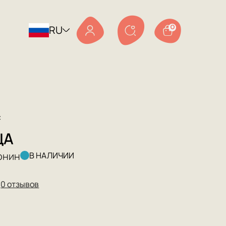
RU
0
с
ЦА
онин
В НАЛИЧИИ
★
0 отзывов