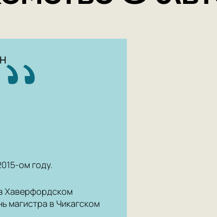
Н
015-ом году.
 в Хаверфордском
нь магистра в Чикагском