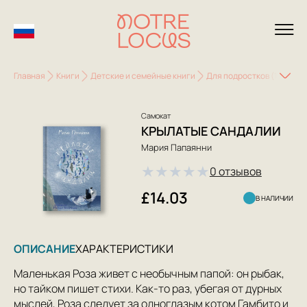
Главная
Книги
Детские и семейные книги
Для подростков (15-18 ле
Самокат
КРЫЛАТЫЕ САНДАЛИИ
Мария Папаянни
★
★
★
★
★
0 отзывов
£14.03
В НАЛИЧИИ
ОПИСАНИЕ
ХАРАКТЕРИСТИКИ
Маленькая Роза живет с необычным папой: он рыбак,
но тайком пишет стихи. Как-то раз, убегая от дурных
мыслей, Роза следует за одноглазым котом Гамбито и