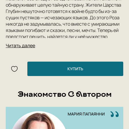
обнаруживает целую тайную страну. Жители Царства
Глубин нешуточно готовятся к войне будто бы из-за
сущих пустяков — исчезающих языков. До этого Роза
никогда не задумывалась, что вместе с умирающими
языками погибают и сказки, песни, мечты. Теперь ей
предстоит решить, найдется ли у неё мужество
выстоять и в сражениях на улицах родного города.
Читать далее
5 Причин Купить
Книгу «Крылатые
КУПИТЬ
Сандалии»:
Правдивая сказка от Марии Папаянни, автора
Знакомство С Автором
бестселлера «Одинокое дерево», о девочке,
которая сталкивается с недетскими
проблемами, но, надев незримые крылатые
МАРИЯ ПАПАЯННИ
сандалии, смело их преодолевает;
Книга, которая напоминает о том, как важно