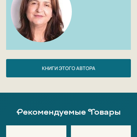
вставать на защиту слабых, помнить свои корни
и верить в достойную мечту;
Искусное переплетение реальности и сказки;
Смелый оригинальный сюжет со множеством
отсылок к мировой литературе и поэзии;
Мария Папаянни дважды номинирована на
премию памяти Астрид Линдргрен.
Автор: Мария Папаянни
КНИГИ ЭТОГО АВТОРА
Рекомендуемые Товары