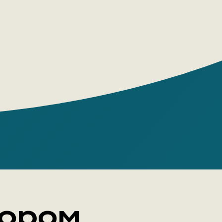
ь? Папа учил нас замечать чудеса
держивать друг друга. И мы стараемся:
м хор «Яблоки», учимся играть на
ых инструментах и даже влюбляемся. И
аём надеяться на возвращение
ричин Купить
гу «Сибирские
у»:
 как хайку – короткий, но глубокий,
тельный, но не говорит напрямую;
тором
депортации, которая крайне мало