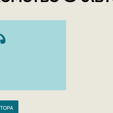
раскр
Уника
работ
испол
фотог
Книга
списк
книге
Одним
фильм
главн
можно
Об истори
Депортиро
ВТОРА
вдохновил