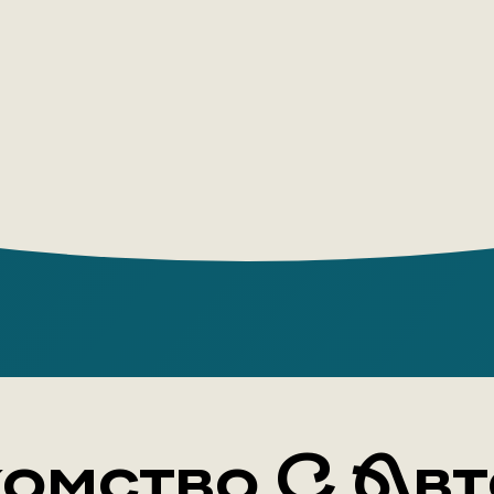
наша жизн
мира, под
организуе
музыкальн
не перест
домой.»
5 П
Кни
Хайк
Комикс
трога
омство С Ав
Тема 