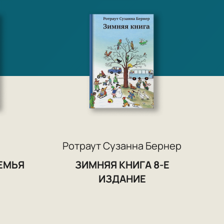
те, что в Сибири яблоки не растут? Я не
аш дом скрылся из виду. По пути
одсадили ещё Кадагене, нашу соседку,
 Йоникайтисов с младенцем на руках.»
– Вова, Лёва и Жора – стали петь
оре. И им очень понравилось. Пели
о том, что на душе. И даже по-литовски
научились.»
Ротраут Сузанна Бернер
ЕМЬЯ
ЗИМНЯЯ КНИГА 8-Е
ИЗДАНИЕ