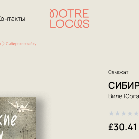
Контакты
и
Сибирские хайку
Самокат
СИБИР
Виле Юрг
★
★
★
★
£30.41