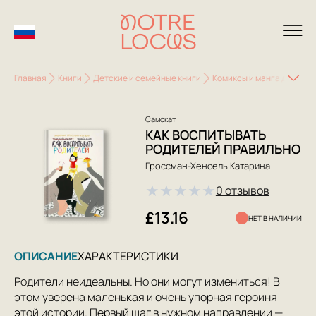
Главная
Книги
Детские и семейные книги
Комиксы и манга для дет
Самокат
КАК ВОСПИТЫВАТЬ
РОДИТЕЛЕЙ ПРАВИЛЬНО
Гроссман-Хенсель Катарина
★
★
★
★
★
0 отзывов
£13.16
НЕТ В НАЛИЧИИ
ОПИСАНИЕ
ХАРАКТЕРИСТИКИ
Родители неидеальны. Но они могут измениться! В
этом уверена маленькая и очень упорная героиня
этой истории. Первый шаг в нужном направлении —