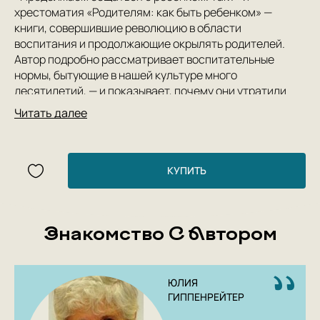
хрестоматия «Родителям: как быть ребенком» —
книги, совершившие революцию в области
воспитания и продолжающие окрылять родителей.
Автор подробно рассматривает воспитательные
нормы, бытующие в нашей культуре много
десятилетий, — и показывает, почему они утратили
эффективность. Юлия Борисовна доказывает, что не
Читать далее
только с малышами, но и с трудными подростками
отношения можно исправить всегда, — научившись
общаться по-другому. И дает пошаговые инструкции к
тому, как это сделать.
КУПИТЬ
Три причины заказать эту книгу:
Знакомство С Автором
1. Книга профессора и крупнейшего отечественного
психолога поможет разобраться в сложных вопросах
здорового родительства и создать доброжелательную
атмосферу в семье.
ЮЛИЯ
2. Руководство поможет воспитать в ребенке
ГИППЕНРЕЙТЕР
здоровую самооценку и научить его справляться с