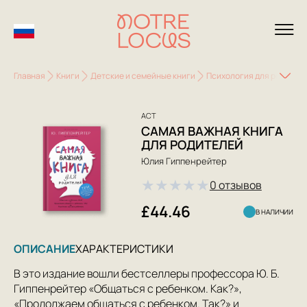
Главная
Книги
Детские и семейные книги
Психология для родител
АСТ
САМАЯ ВАЖНАЯ КНИГА
ДЛЯ РОДИТЕЛЕЙ
Юлия Гиппенрейтер
★
★
★
★
★
0 отзывов
£44.46
В НАЛИЧИИ
ОПИСАНИЕ
ХАРАКТЕРИСТИКИ
В это издание вошли бестселлеры профессора Ю. Б.
Гиппенрейтер «Общаться с ребенком. Как?»,
«Продолжаем общаться с ребенком. Так?» и