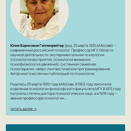
житейскими трудностями.
3. Универсальные стратегии воспитания на все
случаи жизни – для опытных и новоиспеченных
родителей!
Юлия Борисовна Гиппенрейтер
(род. 25 марта 1930 в Москве) —
современный российский психолог. Профессор МГУ. Области
научной деятельности: экспериментальная психология
(психология восприятия, психология внимания,
психофизиология движений), системная семейная
психотерапия, нейро-лингвистическое программирование.
Автор многочисленных публикаций по психологии.
Родилась 25 марта 1930 года в Москве. В 1953 году закончила
отделение психологии философского факультета МГУ. В 1975 году
получила степень доктора психологических наук, а в 1978 году —
звание профессора психологии.…
Читать далее →