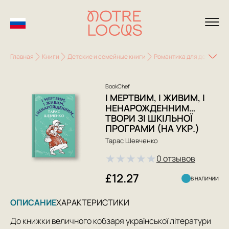
Главная
Книги
Детские и семейные книги
Романтика для детей
І
BookChef
І МЕРТВИМ, І ЖИВИМ, І
НЕНАРОЖДЕННИМ…
ТВОРИ ЗІ ШКІЛЬНОЇ
ПРОГРАМИ (НА УКР.)
Тарас Шевченко
★
★
★
★
★
0 отзывов
£12.27
В НАЛИЧИИ
ОПИСАНИЕ
ХАРАКТЕРИСТИКИ
До книжки величного кобзаря української літератури