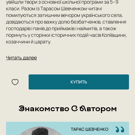
увійшли твори з основної шкільної програми за 5–9
класи. Разом із Тарасом Шевченком читачі
помилуються затишним вечором українського села,
довідаються про важку долю безбатченків, ставлення
господарів і панів до приймаків і наймитів, а також
поринуть у сторінки історичних подій часів Коліївщини,
козаччини й царату.
Author: Тарас Шевченко
Читать далее
КУПИТЬ
Знакомство С Автором
ТАРАС ШЕВЧЕНКО