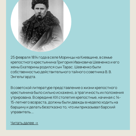
25 февраля 1814 года в селе Моринцы на Киевщине, в семье
крепостного крестьянина Григория Ивановича Шевченко и его
жены Екатерины родился сын Тарас. Шевченко были
собственностью действительного тайного советника В. В.
Энгельгардта.
В советской литературе представление о жизни крепостного
крестьянина было сильно искажено, а трагичность их положения
утрирована. В середине ХIХ столетия крепостные, начиная с 14-
15-летнего возраста, должны были дважды в неделю ходить на
барщину и делать безотказно то, что им приказывал барский
управитель.…
Читать далее →