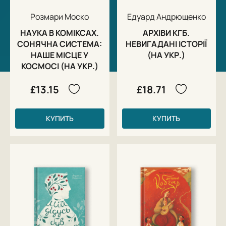
Розмари Моско
Едуард Андрющенко
НАУКА В КОМІКСАХ.
АРХІВИ КГБ.
СОНЯЧНА СИСТЕМА:
НЕВИГАДАНІ ІСТОРІЇ
НАШЕ МІСЦЕ У
(НА УКР.)
КОСМОСІ (НА УКР.)
£13.15
£18.71
КУПИТЬ
КУПИТЬ