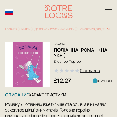
Главная
Книги
Детские и семейные книги
Романтика для детей
П
BookChef
ПОЛІАННА: РОМАН (НА
УКР.)
Елеонор Портер
★
★
★
★
★
0 отзывов
£12.27
В НАЛИЧИИ
ОПИСАНИЕ
ХАРАКТЕРИСТИКИ
Роману «Поліанна» вже більше ста років, а він і надалі
захоплює мільйони читачів. Головна героїня –
одинадцятирічна дівчинка, яка приїжджає до своєї