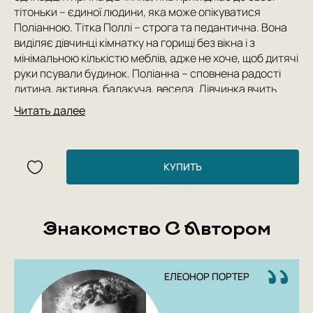
тітоньки – єдиної людини, яка може опікуватися
Поліанною. Тітка Поллі – строга та педантична. Вона
виділяє дівчинці кімнатку на горищі без вікна і з
мінімальною кількістю меблів, адже не хоче, щоб дитячі
руки псували будинок. Поліанна – сповнена радості
дитина, активна, балакуча, весела. Дівчинка вчить
оточуючих «грі в радість». Усі повчання тітоньки
Читать далее
дівчинка сприймає спокійно і оптимістично. Поліанну
люблять усі в місті, і згодом крижане серце тітоньки
також починає зігріватись.
КУПИТЬ
Author: Елеонор Портер
Знакомство С Автором
ЕЛЕОНОР ПОРТЕР