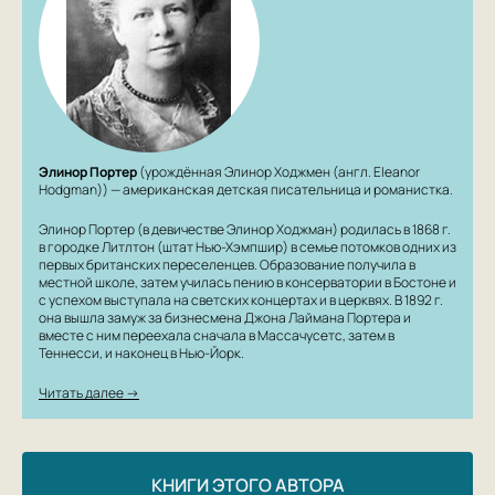
Элинор Портер
(урождённая Элинор Ходжмен (англ. Eleanor
Hodgman)) — американская детская писательница и романистка.
Элинор Портер (в девичестве Элинор Ходжман) родилась в 1868 г.
в городке Литлтон (штат Нью-Хэмпшир) в семье потомков одних из
первых британских переселенцев. Образование получила в
местной школе, затем училась пению в консерватории в Бостоне и
с успехом выступала на светских концертах и в церквях. В 1892 г.
она вышла замуж за бизнесмена Джона Лаймана Портера и
вместе с ним переехала сначала в Массачусетс, затем в
Теннесси, и наконец в Нью-Йорк.
Читать далее →
КНИГИ ЭТОГО АВТОРА