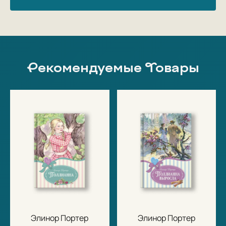
Рекомендуемые Товары
Элинор Портер
Элинор Портер