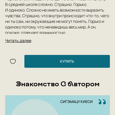
В средней школе сложно. Страшно. Горько.
И одиноко. Сложно не иметь возможности выразить
чувства. Страшно, что внутри происходит что-то, чего
ни ты сам, ни окружающие не могут понять. Горько и
одиноко потому, что ненавидишь весь мир. А он,
похоже, отвечает взаимностью.
Читать далее
Герои «Синей птицы», школьники-подростки,
сталкиваются с жизненными сложностями. Каждому
из них по-своему нелегко и кажется, что ситуация
безвыходная. На помощь им приходит Мураути-
КУПИТЬ
сэнсэй, учитель японского.
Устная речь для него мучение — он заикается, потому
старается говорить только о том, что важно.
Знакомство С Автором
Выслушать, быть рядом и вовремя помочь — вот ради
чего он работает в школе.
СИГЭМАЦУ КИЕСИ