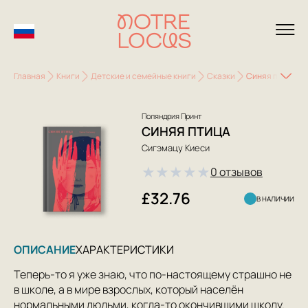
Главная
Книги
Детские и семейные книги
Сказки
Синяя птица
Поляндрия Принт
СИНЯЯ ПТИЦА
Сигэмацу Киеси
★
★
★
★
★
0 отзывов
£32.76
В НАЛИЧИИ
ОПИСАНИЕ
ХАРАКТЕРИСТИКИ
Теперь-то я уже знаю, что по-настоящему страшно не
в школе, а в мире взрослых, который населён
нормальными людьми, когда-то окончившими школу.