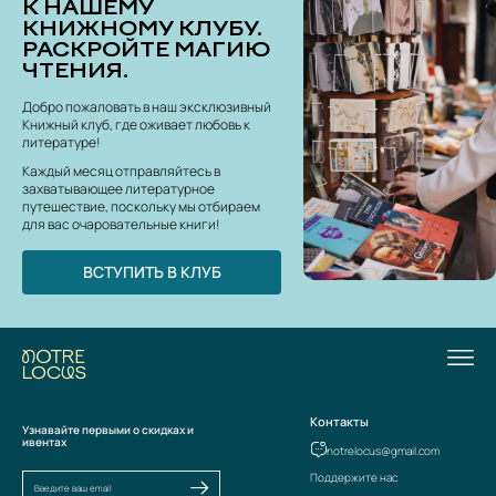
К НАШЕМУ
КНИЖНОМУ КЛУБУ.
РАСКРОЙТЕ МАГИЮ
ЧТЕНИЯ.
Добро пожаловать в наш эксклюзивный
Книжный клуб, где оживает любовь к
литературе!
Каждый месяц отправляйтесь в
захватывающее литературное
путешествие, поскольку мы отбираем
для вас очаровательные книги!
ВСТУПИТЬ В КЛУБ
Контакты
Узнавайте первыми о скидках и
ивентах
notrelocus@gmail.com
Поддержите нас