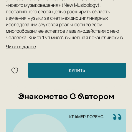
«нового музыковедения» (New Musicology),
поставившего своей целью расширить область
изучения музыки за счет междисциплинарных
исследований звуковой реальности во всем
многообразии ее аспектов и взаимодействия с нею
человека. Книга 'Гул мира', вышедшая по-английски в
2019 году, суммирует поиски Крамера в этом
Читать далее
направлении, закрепляя расширение поля звуковых
исследований новым понятием — аудиальное
(audiable), вбирающим в себя куда больше, чем звук,
музыка, слышимое, и иллюстрируя его релевантность
КУПИТЬ
многочисленными примерами из классической и
современной музыки, литературы, философии и
других областей культуры.
Знакомство С Автором
КРАМЕР ЛОРЕНС