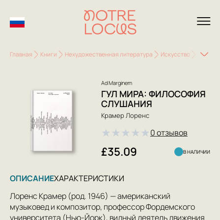
Главная
Книги
Нехудожественная литература
Искусство
Музыка
Ad Marginem
ГУЛ МИРА: ФИЛОСОФИЯ
СЛУШАНИЯ
Крамер Лоренс
★
★
★
★
★
0 отзывов
£35.09
В НАЛИЧИИ
ОПИСАНИЕ
ХАРАКТЕРИСТИКИ
Лоренс Крамер (род. 1946) — американский
музыковед и композитор, профессор Фордемского
университета (Нью-Йорк), видный деятель движения