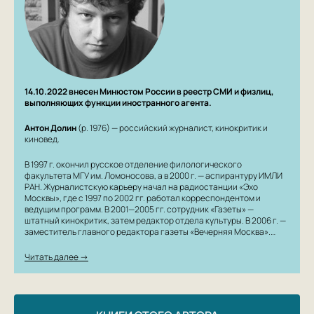
14.10.2022 внесен Минюстом России в реестр СМИ и физлиц,
выполняющих функции иностранного агента.
Антон Долин
(р. 1976) — российский журналист, кинокритик и
киновед.
В 1997 г. окончил русское отделение филологического
факультета МГУ им. Ломоносова, а в 2000 г. — аспирантуру ИМЛИ
РАН. Журналистскую карьеру начал на радиостанции «Эхо
Москвы», где с 1997 по 2002 гг. работал корреспондентом и
ведущим программ. В 2001—2005 гг. сотрудник «Газеты» —
штатный кинокритик, затем редактор отдела культуры. В 2006 г. —
заместитель главного редактора газеты «Вечерняя Москва».…
Читать далее →