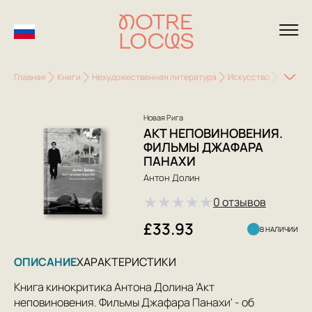
Главная
Книги
Нехудожественная литература
Искусство
Театр, к
Новая Рига
АКТ НЕПОВИНОВЕНИЯ.
ФИЛЬМЫ ДЖАФАРА
ПАНАХИ
Антон Долин
★
★
★
★
★
0 отзывов
£33.93
В НАЛИЧИИ
ОПИСАНИЕ
ХАРАКТЕРИСТИКИ
Книга кинокритика Антона Долина 'Акт
неповиновения. Фильмы Джафара Панахи' - об